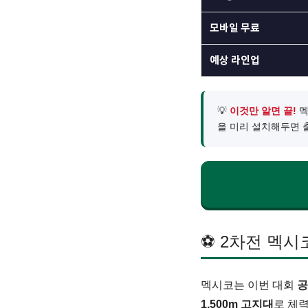
모바일 무료
예상 라인업
💡
이것만 알면 끝!
멕
을 미리 설치해두면 
⚽ 2차전 멕시
멕시코는 이번 대회
공
1,500m 고지대
로 체