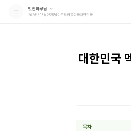
멋진하루님
2026년06월25일남아프리카공화국대한민국
대한민국 멕
목차