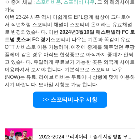
ㅇ 중계 채널 :
스포티비온
,
스포티비 나우
, 그 외 해외사이트
가능
이번 23-24 시즌 역시 아쉽게도 EPL중계 협상이 그대로여
서 작년처럼 스포티비 채널이 스포티비 온이라는 유료채널
로 변경되었습니다. 이번
2024년3월10일 애스턴빌라 FC 토
트넘 홋스퍼 FC 경기
스포티비 나우는 기존과 똑같이 유료
OTT 서비스로 이용 가능하며, 예전에 중계를 해주었던 쿠팡
플레이 같은 경우 아직도 협상중으로 아직까지 중계가 안되
고 있습니다. 유일하게 무료보기 가능한 곳은 외국계 사이트
이용하셔서 보셔야 합니다. 기본적으로 스포티비 나우
(NOW)는 유료, 라이브 티비는 무료이니 상황에 맞게 이용하
시기 바랍니다. 모바일 시청도 가능 합니다.
>> 스포티비나우 시청
2023-2024 프리미어리그 중계 시청 방법 무료(챔스, 손흥민 토트넘 경기 일정)