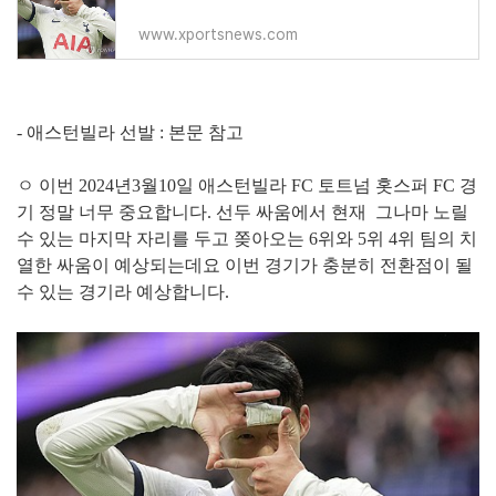
www.xportsnews.com
- 애스턴빌라 선발
: 본문 참고
ㅇ 이번 2024년3월10일 애스턴빌라 FC 토트넘 홋스퍼 FC 경
기 정말 너무 중요합니다. 선두 싸움에서 현재 그나마 노릴
수 있는 마지막 자리를 두고 쫒아오는 6위와 5위 4위 팀의 치
열한 싸움이 예상되는데요 이번 경기가 충분히 전환점이 될
수 있는 경기라 예상합니다.