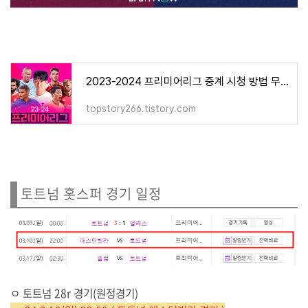
2023-2024 프리미어리그 중계 시청 방법 무료(챔스, 손흥민 토트넘 경기 일정)
topstory266.tistory.com
토트넘 홋스퍼 경기 일정
ㅇ 토트넘 28r 경기(원정경기)