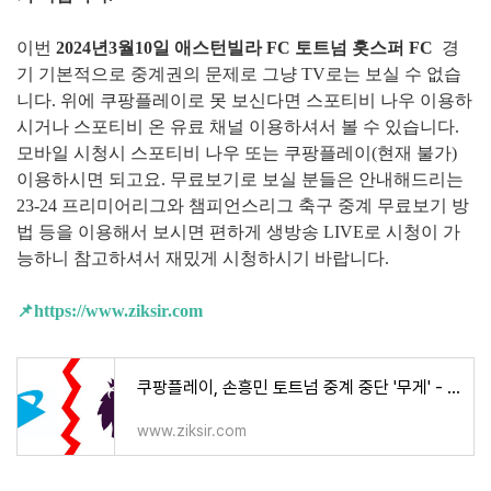
이번
2024년3월10일 애스턴빌라 FC 토트넘 홋스퍼 FC
경
기 기본적으로 중계권의 문제로 그냥 TV로는 보실 수 없습
니다. 위에 쿠팡플레이로 못 보신다면 스포티비 나우 이용하
시거나 스포티비 온 유료 채널 이용하셔서 볼 수 있습니다.
모바일 시청시 스포티비 나우 또는 쿠팡플레이(현재 불가)
이용하시면 되고요. 무료보기로 보실 분들은 안내해드리는
23-24 프리미어리그와 챔피언스리그 축구 중계 무료보기 방
법 등을 이용해서 보시면 편하게 생방송 LIVE로 시청이 가
능하니 참고하셔서 재밌게 시청하시기 바랍니다.
📌https://www.ziksir.com
쿠팡플레이, 손흥민 토트넘 중계 중단 '무게' - 직썰
www.ziksir.com