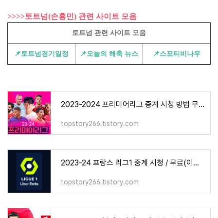
>>>>토트넘(손흥민) 관련 사이트 모음
토트넘 관련 사이트 모음
📌토트넘경기일정
📌오늘의 해축 뉴스
📌스포티비나우
2023-2024 프리미어리그 중계 시청 방법 무료(챔스, 손흥민 토트넘 경기 일정)
topstory266.tistory.com
2023-24 프랑스 리그1 중계 시청 / 무료(이강인 PSG 경기 중계 일정)
topstory266.tistory.com