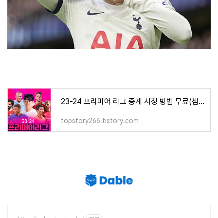
23-24 프리미어 리그 중계 시청 방법 무료(챔스, 손흥민 토트넘 경기 일정)
topstory266.tistory.com