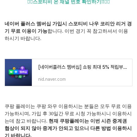
👉🏼스포티비 온 채널 번호 확인하기!!👈🏼
네이버 플러스 멤버십 가입시 스포티비 나우 코리안 리거 경
기 무료 이용이 가능
합니다. 이번 경기 꼭 참고하셔서 이용
하시기 바랍니다.
[네이버플러스 멤버십] 쇼핑 최대 5% 적립부터 디지털 콘텐츠 이용권까지!
nid.naver.com
쿠팡 플레이는 쿠팡 와우 이용하시는 분들은 모두 무료 이용
가능하시며, 가입 후 30일간 무료 시청 가능하시니 이용하시
는데 참고 바랍니다.
현재 쿠팡플레이는 이번 시즌 중계권
협상이 되지 않아 중계가 안되고 있으니 다른 방법 이용하시
기 바랍니다.